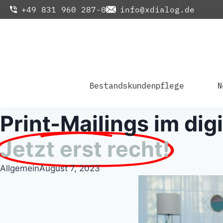
+49 831 960 287-0
info@xdialog.de
Bestandskundenpflege
N
Print-Mailings im digi
Jetzt erst recht!
Allgemein
August 7, 2023