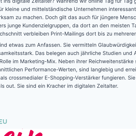
ins digitale Zeitalter? Während wir online Tag für Tag
für kleine und mittelständische Unternehmen interessant
ksam zu machen. Doch gilt das auch für jüngere Mensch
ers junge Kundenzielgruppen, da dort an den meisten Ta
urchschnitt verbleiben Print-Mailings dort bis zu mehrer
 sind etwas zum Anfassen. Sie vermitteln Glaubwürdigk
rksamkeitsstark. Das belegen auch jährliche Studien u
Rolle im Marketing-Mix. Neben ihrer Reichweitenstärke s
ittlichen Performance-Werten, sind langlebig und errei
s crossmedialer E-Shopping-Verstärker fungieren. Sie s
ls out. Sie sind ein Kracher im digitalen Zeitalter.
EU