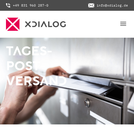
+49 831 960 287-0
info@xdialog.de
TAGES-
POST-
VERSAND